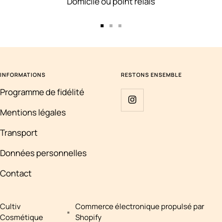
Domicile ou point relais
Aller
Aller
Aller
au
au
au
slide
slide
slide
1
2
3
INFORMATIONS
RESTONS ENSEMBLE
Programme de fidélité
Mentions légales
Transport
Données personnelles
Contact
Cultiv
Commerce électronique propulsé par
Cosmétique
Shopify