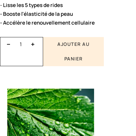
de
-
Lisse les 5 types de rides
vente
- Booste l'élasticité de la peau
- Accélère le renouvellement cellulaire
AJOUTER AU
Réduire
Augmenter
la
la
PANIER
quantité
quantité