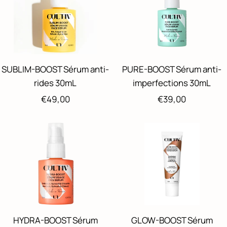
SUBLIM-BOOST Sérum anti-
PURE-BOOST Sérum anti-
rides 30mL
imperfections 30mL
Prix
Prix
€49,00
€39,00
de
de
vente
vente
HYDRA-BOOST Sérum
GLOW-BOOST Sérum