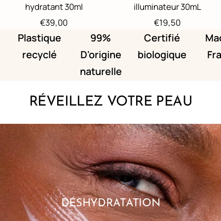
hydratant 30ml
illuminateur 30mL
Prix
Prix
€39,00
€19,50
de
de
Plastique
99%
Certifié
Mad
vente
vente
recyclé
D'origine
biologique
Fr
naturelle
RÉVEILLEZ VOTRE PEAU
DÉSHYDRATATION