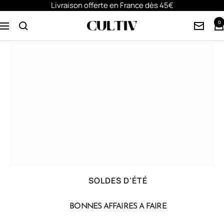
Livraison offerte en France dès 45€
Passer
au
0
Navigation
contenu
SOLDES D'ÉTÉ
BONNES AFFAIRES A FAIRE