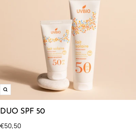
Zoom
DUO SPF 50
Prix
€50,50