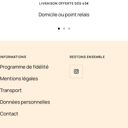
LIVRAISON OFFERTE DÈS 45€
Domicile ou point relais
Aller
Aller
Aller
au
au
au
slide
slide
slide
1
2
3
INFORMATIONS
RESTONS ENSEMBLE
Programme de fidélité
Mentions légales
Transport
Données personnelles
Contact